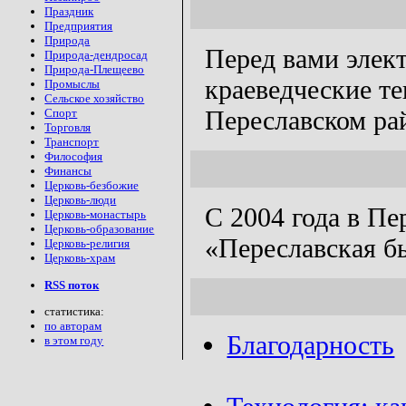
Праздник
Предприятия
Природа
Перед вами элек
Природа-дендросад
Природа-Плещеево
краеведческие те
Промыслы
Сельское хозяйство
Переславском ра
Спорт
Торговля
Транспорт
Философия
Финансы
Церковь-безбожие
Церковь-люди
С 2004 года в П
Церковь-монастырь
Церковь-образование
«Переславская б
Церковь-религия
Церковь-храм
RSS поток
статистика:
по авторам
Благодарность
в этом году