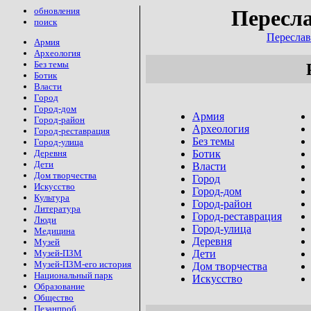
обновления
Пересла
поиск
Переслав
Армия
Археология
Без темы
Ботик
Власти
Город
Город-дом
Армия
Город-район
Археология
Город-реставрация
Без темы
Город-улица
Ботик
Деревня
Дети
Власти
Дом творчества
Город
Искусство
Город-дом
Культура
Город-район
Литература
Город-реставрация
Люди
Город-улица
Медицина
Деревня
Музей
Дети
Музей-ПЗМ
Музей-ПЗМ-его история
Дом творчества
Национальный парк
Искусство
Образование
Общество
Пезанпроб